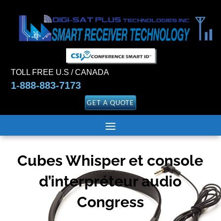
TOLL FREE U.S / CANADA
1-888-883-7173
GET A QUOTE
Cubes Whisper et
console
d’interpréteur audio
Congress