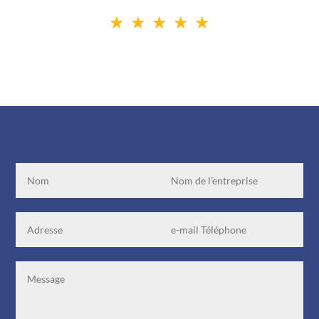
for sound, we’re amazed at the clear
quality! The idea of
receivers/transmitter only turning on
with headphone plug inserted is
great! We from Global View, in Belo
Horizonte, Brazil, do recommend
DSPTech system doubtlessly! We’d
been used to top-notch systems, but
DSPTech has surely surpassed
them all!