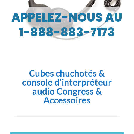
APPELEZ-NOUS AU
1-888-883-7173
Cubes chuchotés &
console d’interpréteur
audio Congress
&
Accessoires