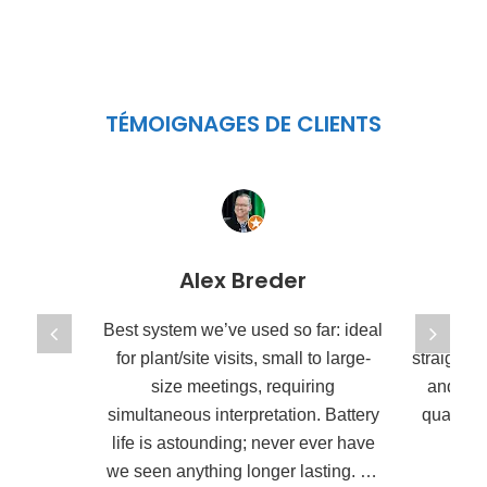
TÉMOIGNAGES DE CLIENTS
Alex Breder
Best system we’ve used so far: ideal
Best sy
for plant/site visits, small to large-
straightfo
size meetings, requiring
and mos
simultaneous interpretation. Battery
quality 
life is astounding; never ever have
we seen anything longer lasting. As