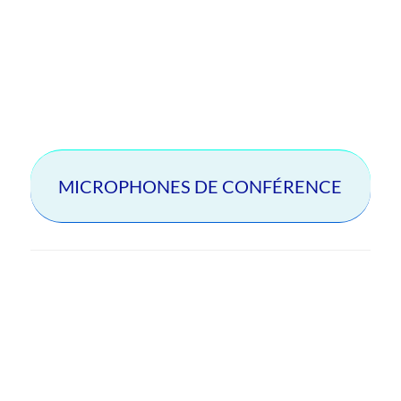
plancher
Commutateurs de sortie de toux et d’appel
Solide performance standard de l’industrie
MICROPHONES DE CONFÉRENCE