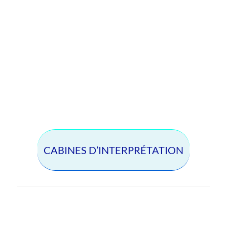
Configurer/contrôler le système à l’aide d’une tablette,
d’un PC ou d’un contrôle de pièce tiers
Permet l’interprétation simultanée / traduction de deux
langues supplémentaires
Le système peut être étendu pour accueillir 250
utilisateurs ou plus
CABINES D’INTERPRÉTATION