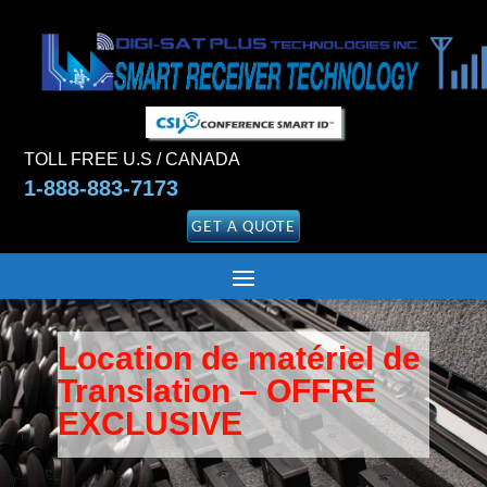
TOLL FREE U.S / CANADA
1-888-883-7173
GET A QUOTE
Location de matériel de
Translation
– OFFRE
EXCLUSIVE