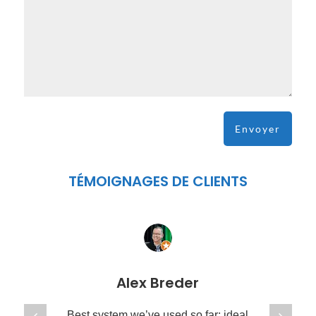
TÉMOIGNAGES DE CLIENTS
Alex Breder
Best system we’ve used so far: ideal
Best sy