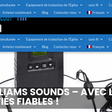
 simultanée
Équipement de traduction de l’Église
sans fil
C
TOLL FREE U.S / CANADA
Achetez maintenant
Blog
Contactez-nous
Français
1-888-883-7173
 simultanée
Équipement de traduction de l’Église
sans fil
C
Achetez maintenant
Blog
Contactez-nous
Français
LIAMS SOUNDS – AVEC L
ÉS FIABLES !