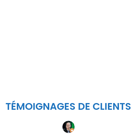
(Disponibilité limitée – appel ou courriel
L’émetteur TX-37A
comporte des entrées qui 
ligne équilibrés et déséquilibrés. Le traiteme
tout en fournissant un son de haute qualité et u
Transmet jusqu’à 1000FT
Transmet sur 37 fréquences approuvées par
Tonalité de test intégrée pour un réglage rap
TÉMOIGNAGES DE CLIENTS