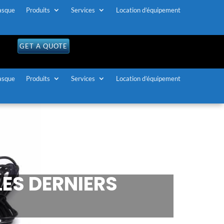
asque
Produits
Services
Location d’équipement
GET A QUOTE
asque
Produits
Services
Location d’équipement
ES DERNIERS