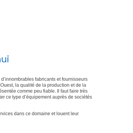
ale ont conclu que l’interprétation simultanée
loppement de ce dispositif a contribué de manière
oce), qui ont introduit l’interprétation simultanée
hui
 d’innombrables fabricants et fournisseurs
est, la qualité de la production et de la
ésentée comme peu fiable. Il faut faire très
eter ce type d’équipement auprès de sociétés
services dans ce domaine et louent leur