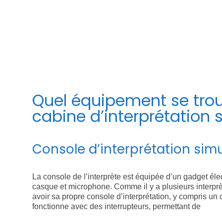
ment
es d’interprétation portatives composées d’un émetteur sans fil
guide touristique à traduire aux touristes, ou pour une conférenc
s très utile pour les conférences ou les réunions de routine.
Quel équipement se trouv
cabine d’interprétation
Console d’interprétation sim
La console de l’interprète est équipée d’un gadget él
casque et microphone. Comme il y a plusieurs interprè
avoir sa propre console d’interprétation, y compris u
fonctionne avec des interrupteurs, permettant de