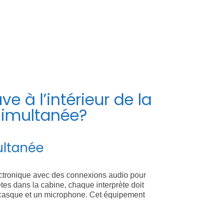
 portable et d’un récepteur sans fil. Cet
e très mouvementée. D’autre part, le récepteur de
e à l’intérieur de la
 simultanée?
ultanée
ectronique avec des connexions audio pour
tes dans la cabine, chaque interprète doit
n casque et un microphone. Cet équipement