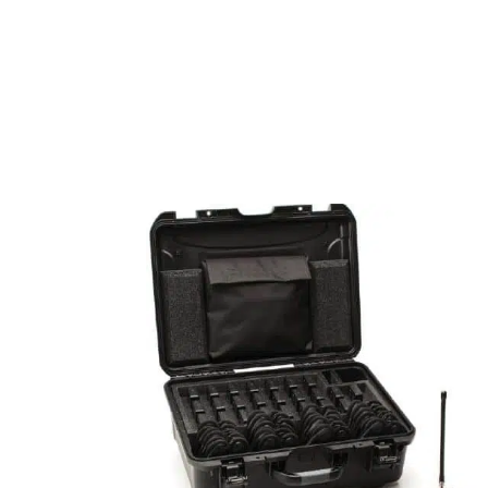
Équipement de chuchote
L’équipement de chuchotement comprend des trouss
équipement est très utile, en particulier pour un 
ce système d’équipement d’interprétation n’est pa