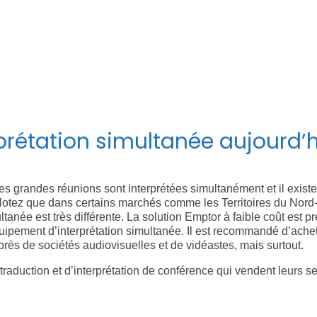
d’avoir une interprétation en direct.
Les procès de Nuremberg après la Seconde Guerre mondi
était très proche de ce qu’elle est aujourd’hui. Le déve
significative aux Nations Unies (avec une résistance préc
après la Seconde Guerre mondiale.
prétation simultanée aujourd’
es grandes réunions sont interprétées simultanément et il existe
otez que dans certains marchés comme les Territoires du Nord-Ou
ltanée est très différente. La solution Emptor à faible coût est pr
équipement d’interprétation simultanée. Il est recommandé d’ach
rès de sociétés audiovisuelles et de vidéastes, mais surtout.
 traduction et d’interprétation de conférence qui vendent leurs 