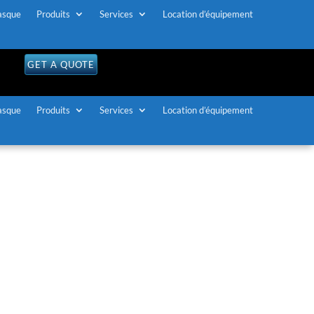
asque
Produits
Services
Location d’équipement
GET A QUOTE
asque
Produits
Services
Location d’équipement
itoires du Nord-Ouest
uipement de
interprétation
ires du Nord-